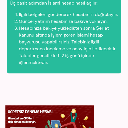
Üç basit adımdan İslamî hesap nasıl açılır:
İlgili belgeleri göndererek hesabınızı doğrulayın.
Güncel yatırım hesabınıza bakiye yükleyin.
Hesabınıza bakiye yükledikten sonra Şeriat
Kanunu altında işlem gören İslamî hesap
başvurusu yapabilirsiniz. Talebiniz ilgili
departmana inceleme ve onay için iletilecektir.
Talepler genellikle 1-2 iş günü içinde
işlenmektedir.