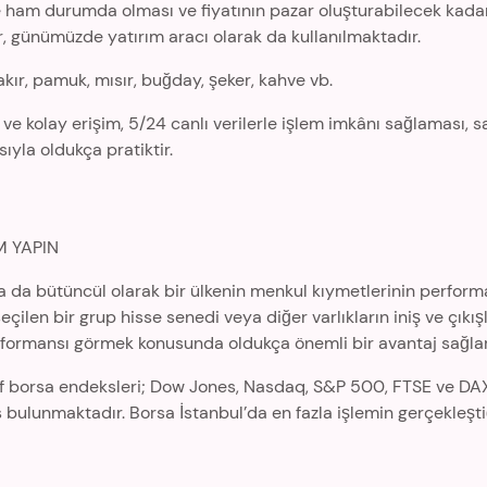
 ham durumda olması ve fiyatının pazar oluşturabilecek kadar v
ar, günümüzde yatırım aracı olarak da kullanılmaktadır.
akır, pamuk, mısır, buğday, şeker, kahve vb.
 ve kolay erişim, 5/24 canlı verilerle işlem imkânı sağlaması, s
yla oldukça pratiktir.
M YAPIN
 ya da bütüncül olarak bir ülkenin menkul kıymetlerinin perform
seçilen bir grup hisse senedi veya diğer varlıkların iniş ve çıkı
rformansı görmek konusunda oldukça önemli bir avantaj sağlar
 borsa endeksleri; Dow Jones, Nasdaq, S&P 500, FTSE ve DAX o
s bulunmaktadır. Borsa İstanbul’da en fazla işlemin gerçekleşt
.