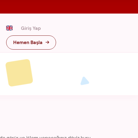
Giriş Yap
Hemen Başla
linde görür ve işlem yapacağınız döviz kuru