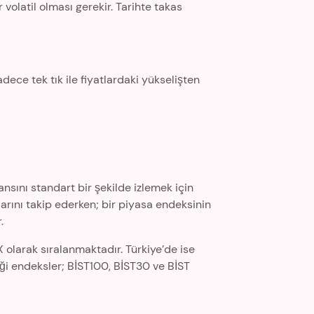
olatil olması gerekir. Tarihte takas
adece tek tık ile fiyatlardaki yükselişten
ansını standart bir şekilde izlemek için
şlarını takip ederken; bir piyasa endeksinin
.
larak sıralanmaktadır. Türkiye’de ise
iği endeksler; BİST100, BİST30 ve BİST