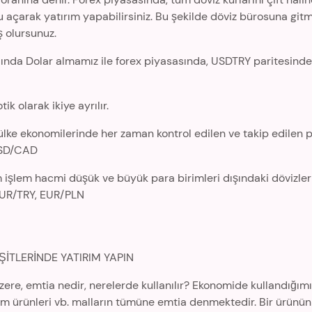
onu açarak yatırım yapabilirsiniz. Bu şekilde döviz bürosuna gitm
ş olursunuz.
ğında Dolar almamız ile forex piyasasında, USDTRY paritesind
k olarak ikiye ayrılır.
ülke ekonomilerinde her zaman kontrol edilen ve takip edilen p
USD/CAD
 işlem hacmi düşük ve büyük para birimleri dışındaki dövizler a
UR/TRY, EUR/PLN
İTLERİNDE YATIRIM YAPIN
ere, emtia nedir, nerelerde kullanılır? Ekonomide kullandığımı
arım ürünleri vb. malların tümüne emtia denmektedir. Bir ürünü