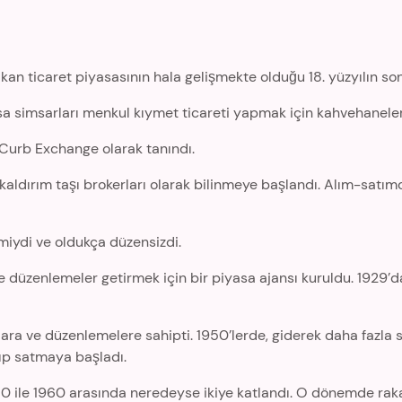
kan ticaret piyasasının hala gelişmekte olduğu 18. yüzyılın so
sa simsarları menkul kıymet ticareti yapmak için kahvehanele
Curb Exchange olarak tanındı.
aldırım taşı brokerları olarak bilinmeye başlandı. Alım-satımcı
smiydi ve oldukça düzensizdi.
ve düzenlemeler getirmek için bir piyasa ajansı kuruldu. 1929
llara ve düzenlemelere sahipti. 1950’lerde, giderek daha fazla 
ıp satmaya başladı.
50 ile 1960 arasında neredeyse ikiye katlandı. O dönemde rak