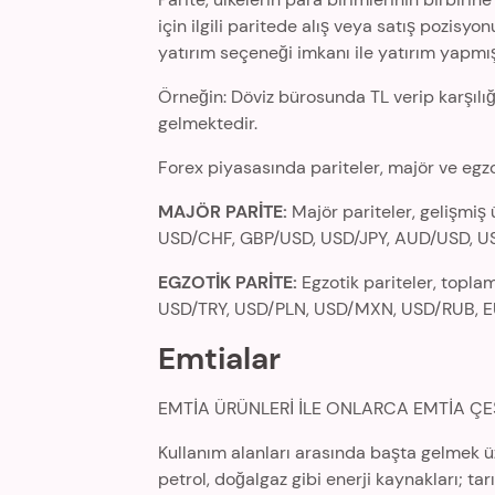
için ilgili paritede alış veya satış pozisy
yatırım seçeneği imkanı ile yatırım yapmı
Örneğin: Döviz bürosunda TL verip karşılı
gelmektedir.
Forex piyasasında pariteler, majör ve egzoti
MAJÖR PARİTE:
Majör pariteler, gelişmiş 
USD/CHF, GBP/USD, USD/JPY, AUD/USD, 
EGZOTİK PARİTE:
Egzotik pariteler, toplam
USD/TRY, USD/PLN, USD/MXN, USD/RUB, E
Emtialar
EMTİA ÜRÜNLERİ İLE ONLARCA EMTİA ÇEŞ
Kullanım alanları arasında başta gelmek üz
petrol, doğalgaz gibi enerji kaynakları; t