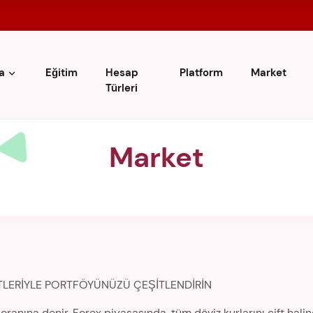
a
Eğitim
Hesap
Platform
Market
Türleri
Market
FTLERİYLE PORTFÖYÜNÜZÜ ÇEŞİTLENDİRİN
ne oranına denir. Forex piyasasında, tüm döviz kurlarını çift ha