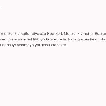
ı
al menkul kıymetler piyasası New York Menkul Kıymetler Borsa
edi türlerinde farklılık göstermektedir. Bahsi geçen farklılıklar
 daha iyi anlamaya yardımcı olacaktır.